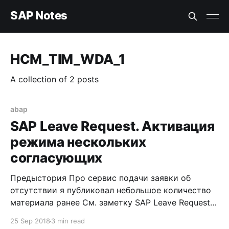
SAP Notes
HCM_TIM_WDA_1
A collection of 2 posts
abap
SAP Leave Request. Активация
режима нескольких
согласующих
Предыстория Про сервис подачи заявки об
отсутствии я публиковал небольшое количество
материала ранее См. заметку SAP Leave Request
См. заметку SAP Leave Request. Взгляд изнутри
25 Sep 2018
3 min read
См. заметку Как добавить дополнительные