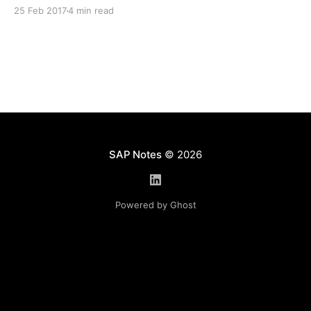
Директивы. Enterprise Compensation Management.
25 Feb 2017
4 min read
Часть 2 в общих словах я описал процесс
настройки вознаграждения для работника. После
выполнения данных настроек, для работника был
сформирован инфо-тип 0759 - «Compensation
Process», в котором были автоматически
рассчитаны следующие
SAP Notes
© 2026
Powered by Ghost