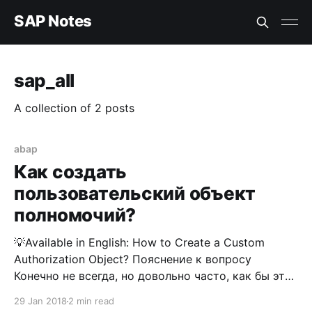
SAP Notes
sap_all
A collection of 2 posts
abap
Как создать
пользовательский объект
полномочий?
💡Available in English: How to Create a Custom
Authorization Object? Пояснение к вопросу
Конечно не всегда, но довольно часто, как бы это
парадоксально не звучало, перед
29 Jan 2018
2 min read
функциональным консультантом может