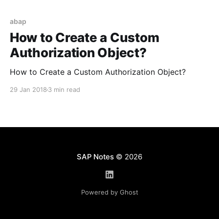
возникнуть задача создания собственного
объекта полномочий. Когда это может быть
abap
полезно? Например, для запуска какого-нибудь
How to Create a Custom
ABAP-отчета, полномочия на который
Authorization Object?
How to Create a Custom Authorization Object?
29 Jan 2018
3 min read
SAP Notes
© 2026
Powered by Ghost