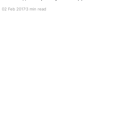
Или, проще говоря, очередной userhack,
02 Feb 2017
3 min read
котороый я сам для себя открыл. Напомню,
что транзакция SE16N является
расширенным, или, если можно так сказать,
усовершенствованным вариантом
транзакции SE16. То есть обе делают одно