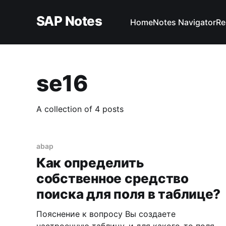
SAP Notes
Home
Notes Navigator
Re
se16
A collection of 4 posts
abap
Как определить
собственное средство
поиска для поля в таблице?
Пояснение к вопросу Вы создаете
настроечную таблицу, и для какого-то поля