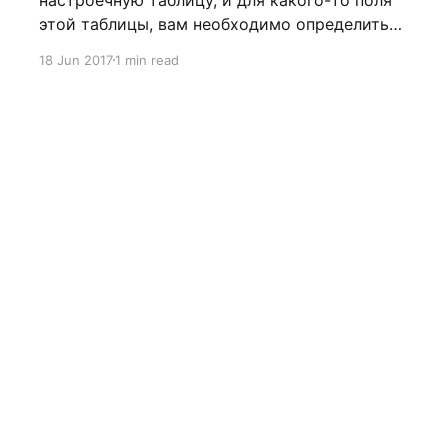
этой таблицы, вам необходимо определить
пользовательское средство поиска. Если эта
18 Jun 2017
1 min read
операция выполняется функциональным
консультантом впервые, то могут возникнуть
небольшие "затыки", которые очень просто
устранить. Решение вопроса Итак, вам
необходимо создать пользовательскую
таблицу с каким-то набором