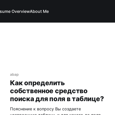
sume Overview
About Me
abap
Как определить
собственное средство
поиска для поля в таблице?
Пояснение к вопросу Вы создаете
настроечную таблицу, и для какого-то поля