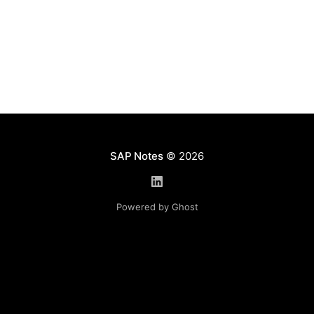
сотрудников (Web Dynpro
приложение HRTMC_EMPLOYEE_PROFILE). Более
подробно см. Career Goal
SAP Notes
© 2026
Powered by Ghost