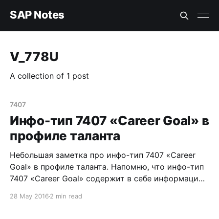
SAP Notes
V_778U
A collection of 1 post
7407
Инфо-тип 7407 «Career Goal» в
профиле таланта
Небольшая заметка про инфо-тип 7407 «Career
Goal» в профиле таланта. Напомню, что инфо-тип
7407 «Career Goal» содержит в себе информацию
о карьерных целях, которые видит/ставит перед
28 May 2016
2 min read
собой работник. Заполняется он самим
работником через сервисы самообслуживания