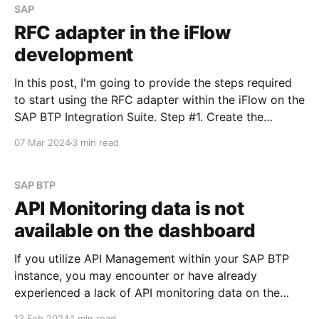
SAP
RFC adapter in the iFlow
development
In this post, I'm going to provide the steps required
to start using the RFC adapter within the iFlow on the
SAP BTP Integration Suite. Step #1. Create the
Remote-Enabled Function Module Create the FM that
07 Mar 2024
3 min read
will be returning values from the ABAP system. Don't
SAP BTP
API Monitoring data is not
available on the dashboard
If you utilize API Management within your SAP BTP
instance, you may encounter or have already
experienced a lack of API monitoring data on the
Integration Suite dashboard. When navigating to
13 Feb 2024
1 min read