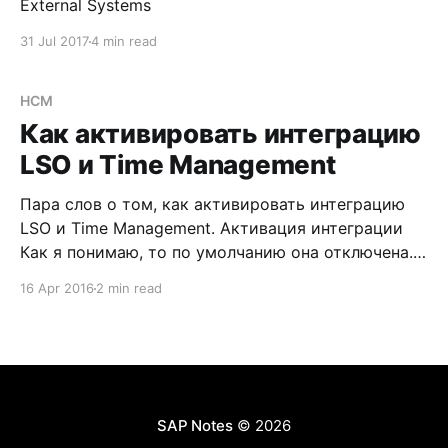
External Systems
31 Jul 2017
4 min read
HCM
Как активировать интеграцию
LSO и Time Management
Пара слов о том, как активировать интеграцию
LSO и Time Management. Активация интеграции
Как я понимаю, то по умолчанию она отключена.
Включить ее возможно, выполнив следующую
16 Apr 2016
2 min read
настройку в SPRO IMG: Training and Event
Management -> Integration -> Time Management ->
Integration Yes or No? Установите значение 1 для
переключателя PLOGI
SAP Notes
© 2026