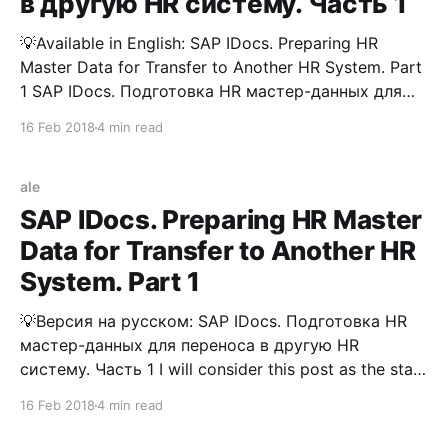
в другую HR систему. Часть 1
💡Available in English: SAP IDocs. Preparing HR
Master Data for Transfer to Another HR System. Part
1 SAP IDocs. Подготовка HR мастер-данных для
переноса в другую HR систему. Часть 1 Пояснение
16 Feb 2018
4 min read
к вопросу Буду считать, что данной заметкой
положено начало циклу статей про работу с SAP
IDoc. См. IDoc
ale
SAP IDocs. Preparing HR Master
Data for Transfer to Another HR
System. Part 1
💡Версия на русском: SAP IDocs. Подготовка HR
мастер-данных для переноса в другую HR
систему. Часть 1 I will consider this post as the start
of a series of articles about working with SAP IDocs.
16 Feb 2018
4 min read
See: IDoc Interface/ALE In this post, I would like to
review the sequence of