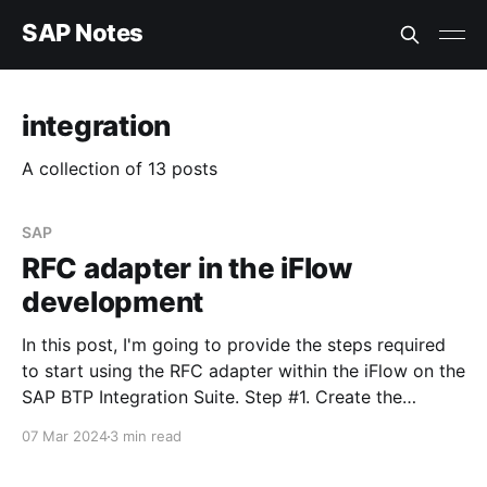
SAP Notes
integration
A collection of 13 posts
SAP
RFC adapter in the iFlow
development
In this post, I'm going to provide the steps required
to start using the RFC adapter within the iFlow on the
SAP BTP Integration Suite. Step #1. Create the
Remote-Enabled Function Module Create the FM that
07 Mar 2024
3 min read
will be returning values from the ABAP system. Don't