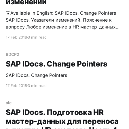
изменений
💡Available in English: SAP IDocs. Change Pointers
SAP IDocs. Указатели изменений. Пояснение к
вопросу Любое изменение в HR мастер-данных
может послужить триггером для создания
17 Feb 2018
3 min read
указателя изменений, который затем
трансформируется в IDoc. Данный механизм
может быть использован для случаев, когда,
BDCP2
необходимо непрерывно (не единовременно)
SAP IDocs. Change Pointers
передавать изменения по персоналу в какие-
SAP IDocs. Change Pointers
17 Feb 2018
3 min read
ale
SAP IDocs. Подготовка HR
мастер-данных для переноса