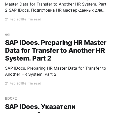
Master Data for Transfer to Another HR System. Part
2 SAP IDocs. Подготовка HR мастер-данных для
переноса в другую HR систему. Часть 2
21 Feb 2018
2 min read
Пояснение к вопросу В заметке SAP IDocs.
Подготовка HR мастер-данных для переноса в
другую HR систему. Часть 1
edi
SAP IDocs. Preparing HR Master
Data for Transfer to Another HR
System. Part 2
SAP IDocs. Preparing HR Master Data for Transfer to
Another HR System. Part 2
21 Feb 2018
2 min read
BDCP2
SAP IDocs. Указатели