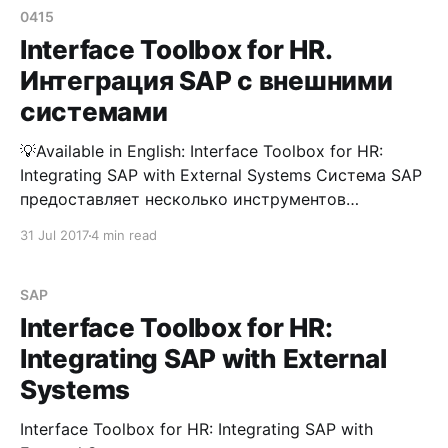
0415
Interface Toolbox for HR.
Интеграция SAP с внешними
системами
💡Available in English: Interface Toolbox for HR:
Integrating SAP with External Systems Система SAP
предоставляет несколько инструментов
интеграции с внешними не SAP-системами. Это: *
31 Jul 2017
4 min read
Business Application Programming Interface (BAPI) *
Application Link Enable (ALE) * Interface Toolbox for
HR В справочном материале вендора имеется
SAP
довольно подробный сравнительный анализ
Interface Toolbox for HR:
возможных сценариев использования того
Integrating SAP with External
Systems
Interface Toolbox for HR: Integrating SAP with