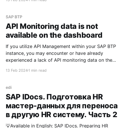
Monitor -> API section within Integration Suite, you
might observe a display similar to the screenshots
provided below: However,
SAP BTP
API Monitoring data is not
available on the dashboard
If you utilize API Management within your SAP BTP
instance, you may encounter or have already
experienced a lack of API monitoring data on the
Integration Suite dashboard. When navigating to
13 Feb 2024
1 min read
Monitor -> API section within Integration Suite, you
might observe a display similar to the screenshots
provided below: However,
edi
SAP IDocs. Подготовка HR
мастер-данных для переноса
в другую HR систему. Часть 2
💡Available in English: SAP IDocs. Preparing HR