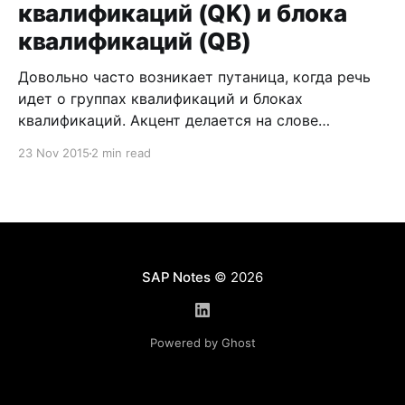
квалификаций (QK) и блока
создали
квалификаций (QB)
Довольно часто возникает путаница, когда речь
идет о группах квалификаций и блоках
квалификаций. Акцент делается на слове
«квалификация», и, как следствие этого,
23 Nov 2015
2 min read
происходит смешение понятий(терминов).
Помимо того, что это различные объекты в
системе, так они выполняют и разные функции. В
чем же отличие группы квалификаций (QK) и
блока квалификаций
SAP Notes
© 2026
Powered by Ghost