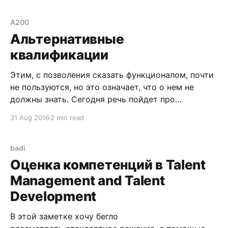
(каталога) части. Не всегда его применение
укладывается в предлагаемые вендором
A200
архитектурные решения. Но заметка не про это.
Альтернативные
См.Qualifications and Requirements При
квалификации
использовании
Этим, с позволения сказать функционалом, почти
не пользуются, но это означает, что о нем не
должны знать. Сегодня речь пойдет про
альтернативные квалификации. В стандарте
31 Aug 2016
2 min read
системы SAP присутствует возможность
определения альтернативных квалификаций.
Альтернативные квалификации, по существу,
badi
являются уже существующими в системе
Оценка компетенций в Talent
квалификациями, но в силу определенных
Management and Talent
условий они также могут
Development
В этой заметке хочу бегло