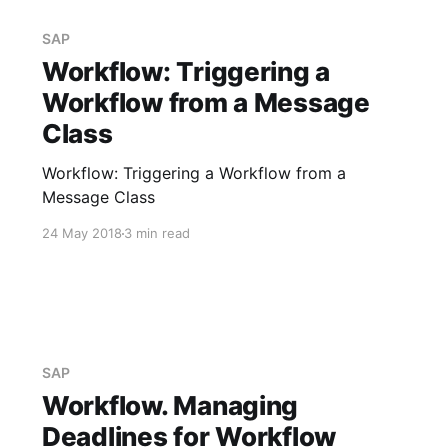
definitions. You can test workflow definitions
and generate operable versions. См. Form
SAP
Workflow: Triggering a
Workflow from a Message
Class
Workflow: Triggering a Workflow from a
Message Class
24 May 2018
3 min read
SAP
Workflow. Managing
Deadlines for Workflow