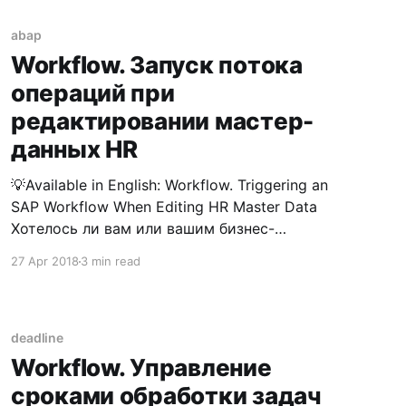
что дискурс будет направлен в сторону так
называемых utility-классов. См. ABAP Classes
abap
in Workflow
Workflow. Запуск потока
операций при
редактировании мастер-
данных HR
💡Available in English: Workflow. Triggering an
SAP Workflow When Editing HR Master Data
Хотелось ли вам или вашим бизнес-
пользователям сделать процесс работы с HR
27 Apr 2018
3 min read
мастер-данными несколько более живым,
чем он есть на большинстве предприятий,
встречающихся в нашей полосе? Хотелось
ли вам, хоть разок, создать какую-то
deadline
динамичность в
Workflow. Управление
сроками обработки задач