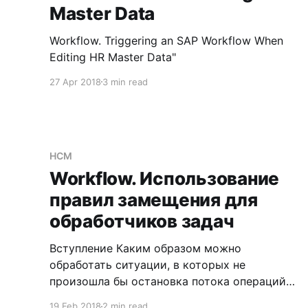
Master Data
Workflow. Triggering an SAP Workflow When
Editing HR Master Data"
27 Apr 2018
3 min read
HCM
Workflow. Использование
правил замещения для
обработчиков задач
Вступление Каким образом можно
обработать ситуации, в которых не
произошла бы остановка потока операций
по причине физического отсутствия
19 Feb 2018
2 min read