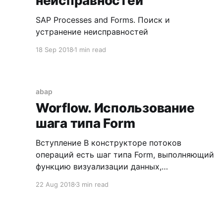
неисправностей
SAP Processes and Forms. Поиск и
устранение неисправностей
18 Sep 2018
1 min read
abap
Worflow. Использование
шага типа Form
Вступление В конструкторе потоков
операций есть шаг типа Form, выполняющий
функцию визуализации данных,
представленных в контейнере потока.
22 Aug 2018
3 min read
См. Workflow Builder Use The Workflow Builder
is this is the main Business Workflow tool for
creating, displaying and processing workflow