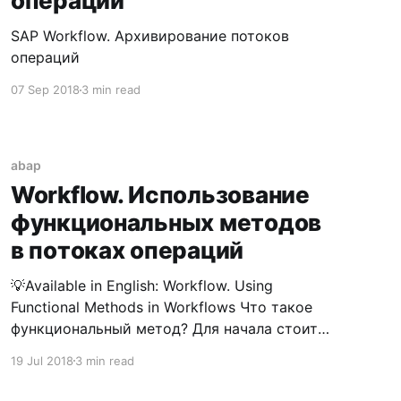
операций
SAP Workflow. Архивирование потоков
операций
07 Sep 2018
3 min read
abap
Workflow. Использование
функциональных методов
в потоках операций
💡Available in English: Workflow. Using
Functional Methods in Workflows Что такое
функциональный метод? Для начала стоит
оговориться, что, когда речь идет о потоках
19 Jul 2018
3 min read
операций, и уж тем более о каких-то
функциональных методах, нужно понимать,