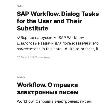
SAP
SAP Workflow. Dialog Tasks
for the User and Their
Substitute
💡Версия на русском: SAP Workflow.
Диалоговые задачи для пользователя и его
заместителя In this note, I’d like to present, if I
may, a solution map for scenarios where you
17 Nov 2019
3 min read
might be fortunate enough to search for dialog
tasks awaiting approval by a user or their
substitute in an ABAP
abap
Workflow. Отправка
электронных писем
Workflow. Отправка электронных писем