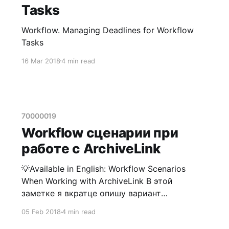
Tasks
Workflow. Managing Deadlines for Workflow
Tasks
16 Mar 2018
4 min read
70000019
Workflow сценарии при
работе с ArchiveLink
💡Available in English: Workflow Scenarios
When Working with ArchiveLink В этой
заметке я вкратце опишу вариант
использования потоков операций при
05 Feb 2018
4 min read
работе с документами, хранящимися