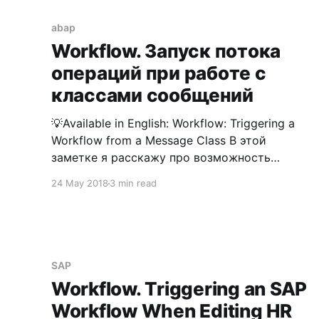
definitions. You can test workflow definitions
and generate operable versions. См. Form
abap
Workflow. Запуск потока
операций при работе с
классами сообщений
💡Available in English: Workflow: Triggering a
Workflow from a Message Class В этой
заметке я расскажу про возможность
запуска потока операций для определенных
24 May 2018
3 min read
классов сообщений. Сообщения, про
которые пойдет речь, как раз те самые, что
возникают для индикации ошибки,
предупреждения, либо просто для
информации. Прелюдия Допускаем, что на
SAP
вашем предприятии,
Workflow. Triggering an SAP
Workflow When Editing HR