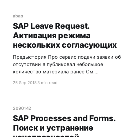
abap
SAP Leave Request.
Активация режима
нескольких согласующих
Предыстория Про сервис подачи заявки об
отсутствии я публиковал небольшое
количество материала ранее См.
заметку SAP Leave Request См. заметку SAP
25 Sep 2018
3 min read
Leave Request. Взгляд изнутри См. заметку
Как добавить дополнительные проверки для
SAP Leave Request? Работа с заявкой на
отпуск осуществляется через Web Dynpro
2090142
приложение HRESS_A_PTARQ_LEAVREQ_APPL
SAP Processes and Forms.
Поиск и устранение