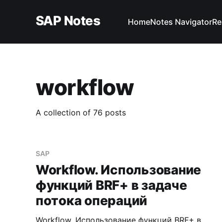
SAP Notes
Home
Notes Navigator
Re
workflow
A collection of 76 posts
SAP
Workflow. Использование
функций BRF+ в задаче
потока операций
Workflow. Использование функций BRF+ в