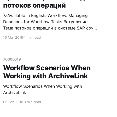
потоков операций
💡Available in English: Workflow. Managing
Deadlines for Workflow Tasks Вступление
Тема потоков операций в системе SAP сочна
и нескончаема. Говорить о потоках можно
16 Mar 2018
4 min read
много, об их применении еще больше, а о
всевозможных хитростях и возможностях -
нескончаемо долго. Прекращаю словесный
блуд, и перехожу к сути данной заметки.
70000019
Кроме банального управления количеством
Workflow Scenarios When
Working with ArchiveLink
Workflow Scenarios When Working with
ArchiveLink
05 Feb 2018
3 min read