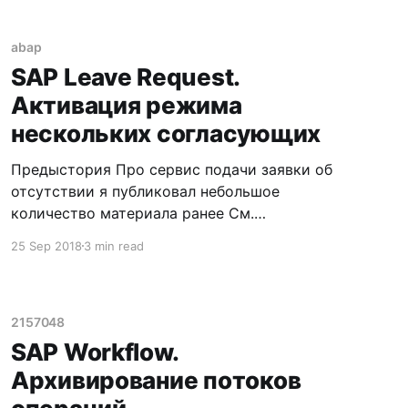
abap
SAP Leave Request.
Активация режима
нескольких согласующих
Предыстория Про сервис подачи заявки об
отсутствии я публиковал небольшое
количество материала ранее См.
заметку SAP Leave Request См. заметку SAP
25 Sep 2018
3 min read
Leave Request. Взгляд изнутри См. заметку
Как добавить дополнительные проверки для
SAP Leave Request? Работа с заявкой на
отпуск осуществляется через Web Dynpro
2157048
приложение HRESS_A_PTARQ_LEAVREQ_APPL
SAP Workflow.
Архивирование потоков