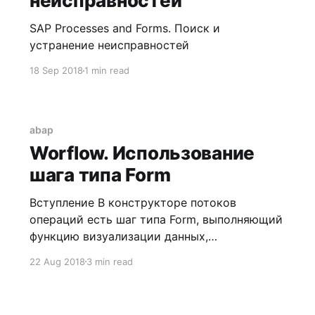
неисправностей
SAP Processes and Forms. Поиск и
устранение неисправностей
18 Sep 2018
1 min read
abap
Worflow. Использование
шага типа Form
Вступление В конструкторе потоков
операций есть шаг типа Form, выполняющий
функцию визуализации данных,
представленных в контейнере потока.
22 Aug 2018
3 min read
См. Workflow Builder Use The Workflow Builder
is this is the main Business Workflow tool for
creating, displaying and processing workflow